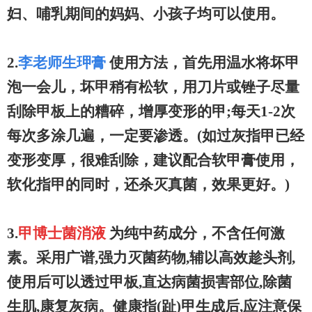
妇、哺乳期间的妈妈、小孩子均可以使用。
2.
李老师生玾膏
使用方法，首先用温水将坏甲
泡一会儿，坏甲稍有松软，用刀片或锉子尽量
刮除甲板上的糟碎，增厚变形的甲;每天1-2次
每次多涂几遍，一定要渗透。(如过灰指甲已经
变形变厚，很难刮除，建议配合软甲膏使用，
软化指甲的同时，还杀灭真菌，效果更好。)
3.
甲博士菌消液
为纯中药成分，不含任何激
素。采用广谱,强力灭菌药物,辅以高效趁头剂,
使用后可以透过甲板,直达病菌损害部位,除菌
生肌,康复灰病。健康指(趾)甲生成后,应注意保