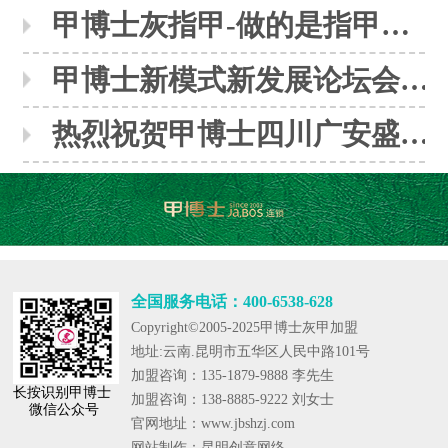
甲博士灰指甲-做的是指甲，修的是人生
甲博士新模式新发展论坛会议圆满落下帷幕
热烈祝贺甲博士四川广安盛大开业
全国服务电话：
400-6538-628
Copyright©2005-2025甲博士灰甲加盟
地址:云南.昆明市五华区人民中路101号
加盟咨询：135-1879-9888 李先生
长按识别甲博士
加盟咨询：138-8885-9222 刘女士
微信公众号
官网地址：www.jbshzj.com
网站制作：
昆明创意网络